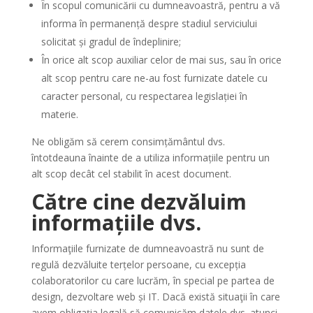
În scopul comunicării cu dumneavoastră, pentru a vă
informa în permanență despre stadiul serviciului
solicitat și gradul de îndeplinire;
În orice alt scop auxiliar celor de mai sus, sau în orice
alt scop pentru care ne-au fost furnizate datele cu
caracter personal, cu respectarea legislației în
materie.
Ne obligăm să cerem consimțământul dvs.
întotdeauna înainte de a utiliza informațiile pentru un
alt scop decât cel stabilit în acest document.
Către cine dezvăluim
informațiile dvs.
Informaţiile furnizate de dumneavoastră nu sunt de
regulă dezvăluite terțelor persoane, cu excepția
colaboratorilor cu care lucrăm, în special pe partea de
design, dezvoltare web și IT. Dacă există situaţii în care
avem obligaţia legală să comunicăm datele dvs. atunci