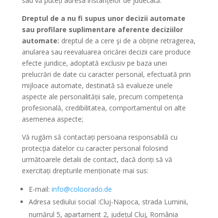
sau vă puteți adresa instanțelor de judecată.
Dreptul de a nu fi supus unor decizii automate
sau profilare suplimentare aferente deciziilor
automate:
dreptul de a cere şi de a obține retragerea,
anularea sau reevaluarea oricărei decizii care produce
efecte juridice, adoptată exclusiv pe baza unei
prelucrări de date cu caracter personal, efectuată prin
mijloace automate, destinată să evalueze unele
aspecte ale personalității sale, precum competența
profesională, credibilitatea, comportamentul ori alte
asemenea aspecte;
Vă rugăm să contactați persoana responsabilă cu
protecţia datelor cu caracter personal folosind
următoarele detalii de contact, dacă doriți să vă
exercitați drepturile menționate mai sus:
E-mail:
info@coloorado.de
Adresa sediului social :Cluj-Napoca, strada Luminii,
numărul 5, apartament 2, județul Cluj, România