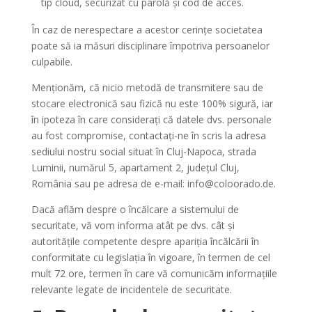
tip cloud, securizat cu parolă și cod de acces.
În caz de nerespectare a acestor cerințe societatea
poate să ia măsuri disciplinare împotriva persoanelor
culpabile.
Menționăm, că nicio metodă de transmitere sau de
stocare electronică sau fizică nu este 100% sigură, iar
în ipoteza în care considerați că datele dvs. personale
au fost compromise, contactați-ne în scris la adresa
sediului nostru social situat în Cluj-Napoca, strada
Luminii, numărul 5, apartament 2, județul Cluj,
România sau pe adresa de e-mail: info@coloorado.de.
Dacă aflăm despre o încălcare a sistemului de
securitate, vă vom informa atât pe dvs. cât și
autoritățile competente despre apariția încălcării în
conformitate cu legislația în vigoare, în termen de cel
mult 72 ore, termen în care vă comunicăm informațiile
relevante legate de incidentele de securitate.