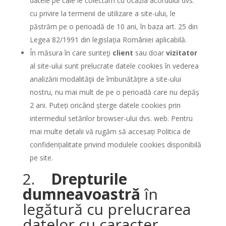
datele pe cale le colectăm cu ocazia acordului dvs.
cu privire la termenii de utilizare a site-ului, le
păstrăm pe o perioadă de 10 ani, în baza art. 25 din
Legea 82/1991 din legislația României aplicabilă.
În măsura în care sunteţi
client
sau doar
vizitator
al site-ului sunt prelucrate datele cookies în vederea
analizării modalităţii de îmbunătăţire a site-ului
nostru, nu mai mult de pe o perioadă care nu depăș
2 ani. Puteți oricând șterge datele cookies prin
intermediul setărilor browser-ului dvs. web. Pentru
mai multe detalii vă rugăm să accesați Politica de
confidențialitate privind modulele cookies disponibilă
pe site.
2.
Drepturile
dumneavoastră
în
legătură cu prelucrarea
datelor cu caracter