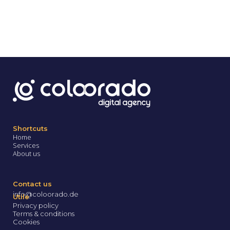
Shortcuts
Home
Services
About us
Contact us
info@coloorado.de
Utile
Privacy policy
Terms & conditions
Cookies