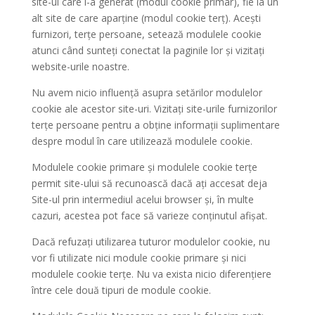
site-ul care l-a generat (modul cookie primar), fie la un
alt site de care aparține (modul cookie terț). Acești
furnizori, terțe persoane, setează modulele cookie
atunci când sunteți conectat la paginile lor și vizitați
website-urile noastre.
Nu avem nicio influență asupra setărilor modulelor
cookie ale acestor site-uri. Vizitați site-urile furnizorilor
terțe persoane pentru a obține informații suplimentare
despre modul în care utilizează modulele cookie.
Modulele cookie primare și modulele cookie terțe
permit site-ului să recunoască dacă ați accesat deja
Site-ul prin intermediul acelui browser și, în multe
cazuri, acestea pot face să varieze conținutul afișat.
Dacă refuzați utilizarea tuturor modulelor cookie, nu
vor fi utilizate nici module cookie primare și nici
modulele cookie terțe. Nu va exista nicio diferențiere
între cele două tipuri de module cookie.